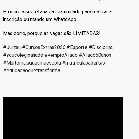
Procure a secretaria da sua unidade para realizar a
inscrição ou mande um WhatsApp.
Mas corre, porque as vagas são LIMITADAS!
#Jujitsu
#CursosExtras2026
#Esporte
#Disciplina
#soucolegioaliado
#vemproAliado
#Aliado50anos
#Muitomaisqueumaescola
#matriculasabertas
#educacaoquetransforma